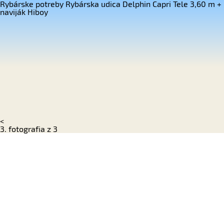
Rybárske potreby Rybárska udica Delphin Capri Tele 3,60 m +
naviják Hiboy
<
3. fotografia z 3