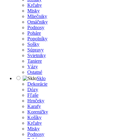
Krčahy
Misky
Mliečniky
Omáčniky
Podnosy
Poháre
Popolníky
Sošky
Súpravy
Svietniky
Taniere
Vázy
Ostatné
Sklo
Dekorácie
Dózy
Fľaše
Hrnčeky
Karafy
Koreničky
Košíky
Krčahy
Misky
Podnosy