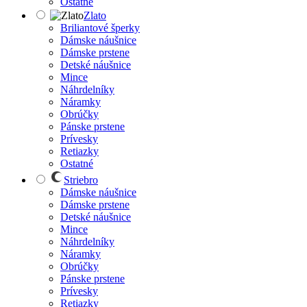
Ostatné
Zlato
Briliantové šperky
Dámske náušnice
Dámske prstene
Detské náušnice
Mince
Náhrdelníky
Náramky
Obrúčky
Pánske prstene
Prívesky
Retiazky
Ostatné
Striebro
Dámske náušnice
Dámske prstene
Detské náušnice
Mince
Náhrdelníky
Náramky
Obrúčky
Pánske prstene
Prívesky
Retiazky