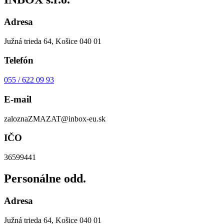
Adresa
Južná trieda 64, Košice 040 01
Telefón
055 / 622 09 93
E-mail
zalozna
ZMAZAT
@inbox-eu.sk
IČO
36599441
Personálne odd.
Adresa
Južná trieda 64, Košice 040 01