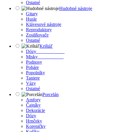
Ostatné
Hudobné nástroje
Gitary
Husle
Klávesové nástroje
Reproduktory
Zosilňovače
Ostatné
Krištáľ
Dózy
Misky
Podnosy
Poháre
Popolníky
Taniere
Vázy
Ostatné
Porcelán
Amfory
Čajníky
Dekorácie
Dózy
Hrnčeky
Koreničky
Košíky