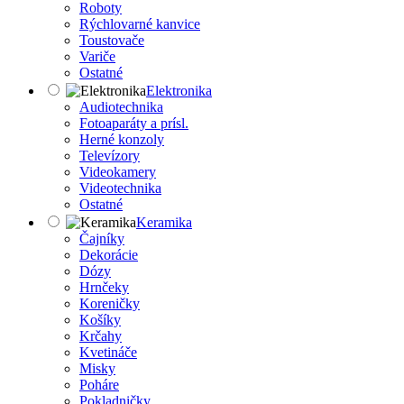
Roboty
Rýchlovarné kanvice
Toustovače
Variče
Ostatné
Elektronika
Audiotechnika
Fotoaparáty a prísl.
Herné konzoly
Televízory
Videokamery
Videotechnika
Ostatné
Keramika
Čajníky
Dekorácie
Dózy
Hrnčeky
Koreničky
Košíky
Krčahy
Kvetináče
Misky
Poháre
Pokladničky