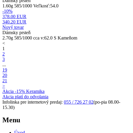
Dámsky prsteň
1.60g 585/1000 Veľkosť:54.0
-10%
378.00 EUR
340.20
EUR
Nový tovar
Dámsky prsteň
2.70g 585/1000 cca v:62.0 S Kameňom
<
1
2
3
...
19
20
21
>
Akcia -15% Keramika
Akcia platí do odvolania
Infolinka pre internetový predaj:
055 / 726 27 02
(po-pia 08.00-
15.30)
Menu
Úvod