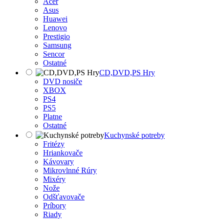
Acer
Asus
Huawei
Lenovo
Prestigio
Samsung
Sencor
Ostatné
CD,DVD,PS Hry
DVD nosiče
XBOX
PS4
PS5
Platne
Ostatné
Kuchynské potreby
Fritézy
Hriankovače
Kávovary
Mikrovlnné Rúry
Mixéry
Nože
Odšťavovače
Príbory
Riady