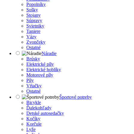
Popolníky
Sošky
Stojany
Súpravy
Svietniky
Taniere
Vázy
Zvončeky
Ostatné
Náradie
Brúsky
Elektrické píly
Elektrické hoblíky
Motorové píly
Píly
Vŕtačky
Ostatné
Športové potreby
Bicykle
Ďalekohľady
Detské autosedačky
Kočíky
Korčule
Lyže