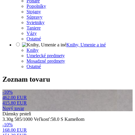
Poháre
Popolníky
Stojany
Súpravy
Svietniky
Taniere
Vázy
Ostatné
Knihy, Umenie a iné
Knihy
Umelecké predmety
Mosadzné predmety
Ostatné
Zoznam tovaru
-10%
462.00 EUR
415.80
EUR
Nový tovar
Dámsky prsteň
3.30g 585/1000 Veľkosť:58.0 S Kameňom
-10%
168.00 EUR