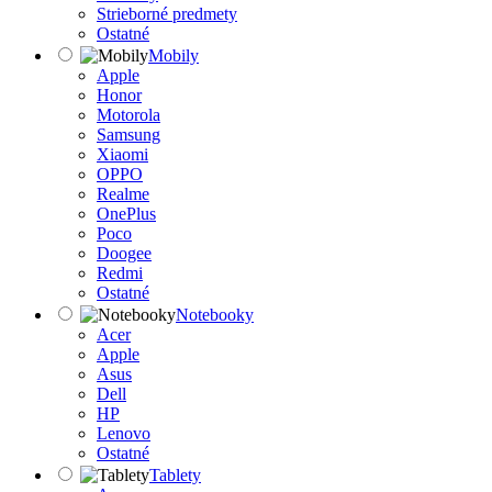
Strieborné predmety
Ostatné
Mobily
Apple
Honor
Motorola
Samsung
Xiaomi
OPPO
Realme
OnePlus
Poco
Doogee
Redmi
Ostatné
Notebooky
Acer
Apple
Asus
Dell
HP
Lenovo
Ostatné
Tablety