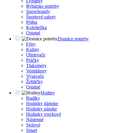
Lyžiarky
Rybárske potreby
Snowboardy
Športové rakety
Prilba
Kolobežka
Ostatné
Domáce potreby
Fény
Kulmy
Ohrievače
Práčky
Tlakomery
Ventilátory
Vysávače
Žehličky
Ostatné
Hodiny
Budíky
Hodinky dámske
Hodinky pánske
Hodinky vreckové
Nástenné
Stolové
Smart