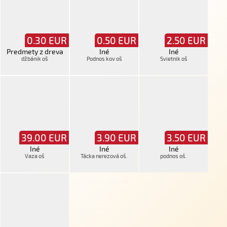
0.30
EUR
0.50
EUR
2.50
EUR
Predmety z dreva
Iné
Iné
džbánik oš
Podnos kov oš
Svietnik oš
39.00
EUR
3.90
EUR
3.50
EUR
Iné
Iné
Iné
Vaza oš
Tácka nerezová oš.
podnos oš.