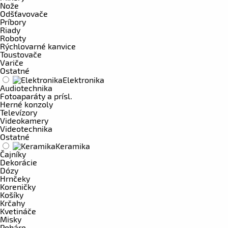
Nože
Odšťavovače
Príbory
Riady
Roboty
Rýchlovarné kanvice
Toustovače
Variče
Ostatné
Elektronika
Audiotechnika
Fotoaparáty a prísl.
Herné konzoly
Televízory
Videokamery
Videotechnika
Ostatné
Keramika
Čajníky
Dekorácie
Dózy
Hrnčeky
Koreničky
Košíky
Krčahy
Kvetináče
Misky
Poháre