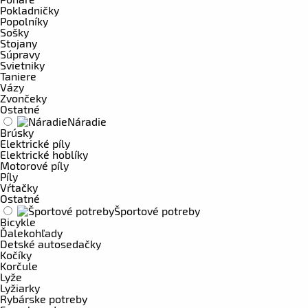
Pokladničky
Popolníky
Sošky
Stojany
Súpravy
Svietniky
Taniere
Vázy
Zvončeky
Ostatné
Náradie
Brúsky
Elektrické píly
Elektrické hoblíky
Motorové píly
Píly
Vŕtačky
Ostatné
Športové potreby
Bicykle
Ďalekohľady
Detské autosedačky
Kočíky
Korčule
Lyže
Lyžiarky
Rybárske potreby