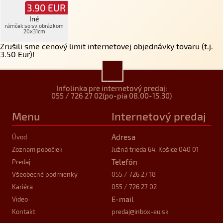
3.90
EUR
Iné
rámček so sv.obrázkom
20x31cm
Zrušili sme cenový limit internetovej objednávky tovaru (t.j.
3.50 Eur)!
Infolinka pre internetový predaj:
055 / 726 27 02
(po-pia 08.00-15.30)
Menu
Internetový predaj
Adresa
Úvod
Zoznam pobočiek
Južná trieda 64, Košice 040 01
Telefón
Predaj
Všeobecné podmienky
055 / 726 27 18
Kariéra
055 / 726 27 02
E-mail
Video
Kontakt
predaj
@inbox-eu.sk