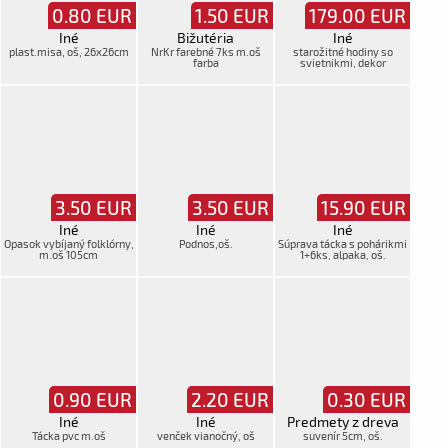
0.80
EUR
1.50
EUR
179.00
EUR
Iné
Bižutéria
Iné
plast.misa, oš, 26x26cm
NrKr farebné 7ks m.oš
starožitné hodiny so
farba
svietnikmi, dekor
3.50
EUR
3.50
EUR
15.90
EUR
Iné
Iné
Iné
Opasok vybíjaný folklórny,
Podnos,oš.
Súprava tácka s pohárikmi
m.oš 105cm
1+6ks, alpaka, oš.
0.90
EUR
2.20
EUR
0.30
EUR
Iné
Iné
Predmety z dreva
Tácka pvc m.oš
venček vianočný, oš
suvenír 5cm, oš.