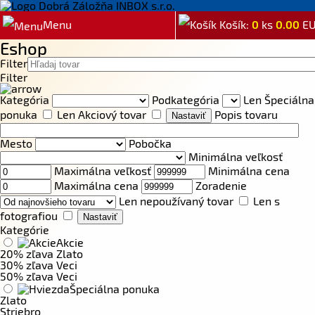
Menu
Košík:
0
ks
0.00
E
Eshop
Filter
Filter
Kategória
Podkategória
Len Špeciálna
ponuka
Len Akciový tovar
Popis tovaru
Mesto
Pobočka
Minimálna veľkosť
Maximálna veľkosť
Minimálna cena
Maximálna cena
Zoradenie
Len nepoužívaný tovar
Len s
fotografiou
Kategórie
Akcie
20% zľava Zlato
30% zľava Veci
50% zľava Veci
Špeciálna ponuka
Zlato
Striebro