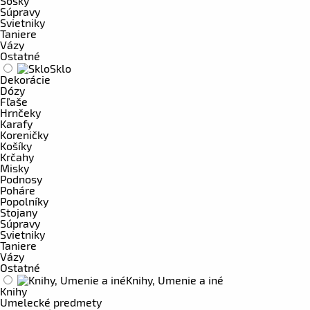
Sošky
Súpravy
Svietniky
Taniere
Vázy
Ostatné
Sklo
Dekorácie
Dózy
Fľaše
Hrnčeky
Karafy
Koreničky
Košíky
Krčahy
Misky
Podnosy
Poháre
Popolníky
Stojany
Súpravy
Svietniky
Taniere
Vázy
Ostatné
Knihy, Umenie a iné
Knihy
Umelecké predmety