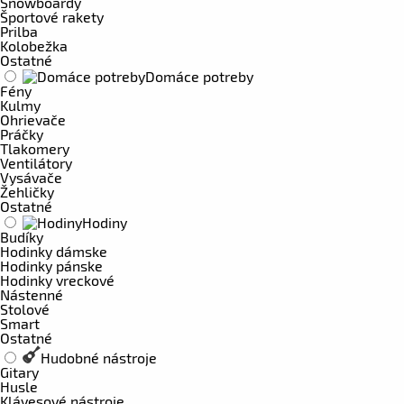
Snowboardy
Športové rakety
Prilba
Kolobežka
Ostatné
Domáce potreby
Fény
Kulmy
Ohrievače
Práčky
Tlakomery
Ventilátory
Vysávače
Žehličky
Ostatné
Hodiny
Budíky
Hodinky dámske
Hodinky pánske
Hodinky vreckové
Nástenné
Stolové
Smart
Ostatné
Hudobné nástroje
Gitary
Husle
Klávesové nástroje