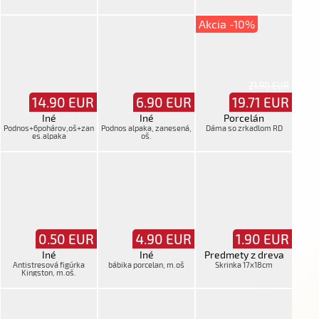
Akcia -10%
21.90 EUR
14.90
EUR
6.90
EUR
19.71
EUR
Iné
Iné
Porcelán
Podnos+6pohárov,oš+zan
Podnos alpaka, zanesená,
Dáma so zrkadlom RD
es.alpaka
oš.
0.50
EUR
4.90
EUR
1.90
EUR
Iné
Iné
Predmety z dreva
Antistresová figúrka
bábika porcelan, m.oš
Skrinka 17x18cm
Kingston, m.oš.