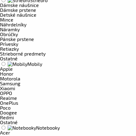
Striebro
Dámske náušnice
Dámske prstene
Detské náušnice
Mince
Náhrdelníky
Náramky
Obrúčky
Pánske prstene
Prívesky
Retiazky
Strieborné predmety
Ostatné
Mobily
Apple
Honor
Motorola
Samsung
Xiaomi
OPPO
Realme
OnePlus
Poco
Doogee
Redmi
Ostatné
Notebooky
Acer