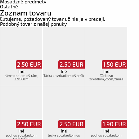
Mosadzné predmety
Ostatné
Zoznam tovaru
Ľutujeme, požadovaný tovar už nie je v predaji.
Podobný tovar z našej ponuky
2.50
EUR
2.50
EUR
1.50
EUR
Iné
Iné
Iné
rám so sklom,oš.rám,
Tácka zo zrkadlom oš pošk
Tácka so
32x38cm
zrkadlom,26cm,zanes
2.50
EUR
2.50
EUR
1.90
EUR
Iné
Iné
Iné
podnos so zrkadlom
tácka zo zrkadlom oš
podnos so zrkadlom
chyb.ručky