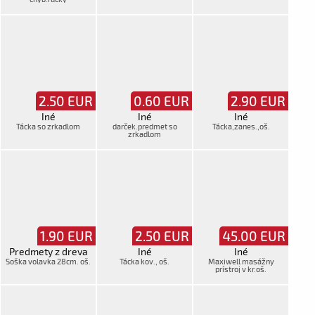
2.50
EUR
0.60
EUR
2.90
EUR
Iné
Iné
Iné
Tácka so zrkadlom
darček.predmet so
Tácka,zanes.,oš.
zrkadlom
1.90
EUR
2.50
EUR
45.00
EUR
Predmety z dreva
Iné
Iné
Soška volavka 28cm. oš.
Tácka kov., oš.
Maxiwell masážny
prístroj v kr.oš.