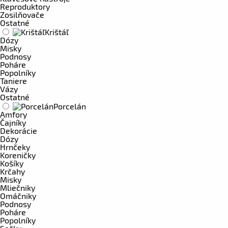
Reproduktory
Zosilňovače
Ostatné
Krištáľ
Dózy
Misky
Podnosy
Poháre
Popolníky
Taniere
Vázy
Ostatné
Porcelán
Amfory
Čajníky
Dekorácie
Dózy
Hrnčeky
Koreničky
Košíky
Krčahy
Misky
Mliečniky
Omáčniky
Podnosy
Poháre
Popolníky