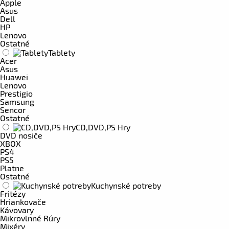
Apple
Asus
Dell
HP
Lenovo
Ostatné
Tablety
Acer
Asus
Huawei
Lenovo
Prestigio
Samsung
Sencor
Ostatné
CD,DVD,PS Hry
DVD nosiče
XBOX
PS4
PS5
Platne
Ostatné
Kuchynské potreby
Fritézy
Hriankovače
Kávovary
Mikrovlnné Rúry
Mixéry