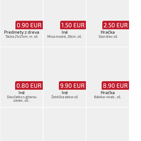
0.90
EUR
1.50
EUR
2.50
EUR
Predmety z dreva
Iné
Hračka
Tácka 21x21cm, m. oš
Misa modrá, 26cm, oš.
Slon drev.oš
0.80
EUR
9.90
EUR
8.90
EUR
Iné
Iné
Hračka
Dievčatko s gitarou
Žehlička dekor.oš
Bábika +krab., oš.
zanes.,oš.,