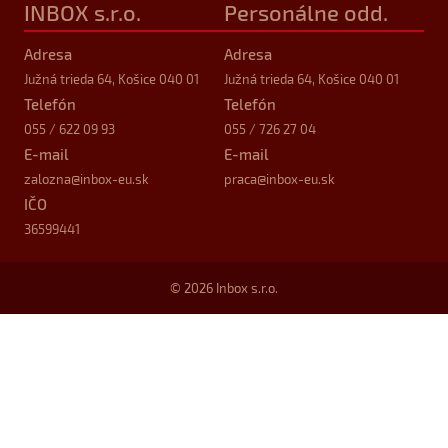
INBOX s.r.o.
Personálne odd.
Adresa
Adresa
Južná trieda 64, Košice 040 01
Južná trieda 64, Košice 040 01
Telefón
Telefón
055 / 622 09 93
055 / 726 27 04
E-mail
E-mail
zalozna
@inbox-eu.sk
praca
@inbox-eu.sk
IČO
36599441
© 2026 Inbox s.r.o.