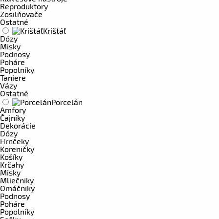
Reproduktory
Zosilňovače
Ostatné
Krištáľ
Dózy
Misky
Podnosy
Poháre
Popolníky
Taniere
Vázy
Ostatné
Porcelán
Amfory
Čajníky
Dekorácie
Dózy
Hrnčeky
Koreničky
Košíky
Krčahy
Misky
Mliečniky
Omáčniky
Podnosy
Poháre
Popolníky