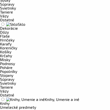
Sošky
Súpravy
Svietniky
Taniere
Vázy
Ostatné
Sklo
Dekorácie
Dózy
Fľaše
Hrnčeky
Karafy
Koreničky
Košíky
Krčahy
Misky
Podnosy
Poháre
Popolníky
Stojany
Súpravy
Svietniky
Taniere
Vázy
Ostatné
Knihy, Umenie a iné
Knihy
Umelecké predmety