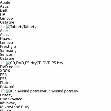
Apple
Asus
Dell
HP
Lenovo
Ostatné
Tablety
Acer
Asus
Huawei
Lenovo
Prestigio
Samsung
Sencor
Ostatné
CD,DVD,PS Hry
DVD nosiče
XBOX
PS4
PS5
Platne
Ostatné
Kuchynské potreby
Fritézy
Hriankovače
Kávovary
Mikrovlnné Rúry
Mixéry