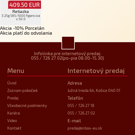
409.50
EUR
Retiazka
3.25g 585/1000 figaro cca
v:50.0
Akcia -10% Porcelán
Akcia platí do odvolania
Infolinka pre internetový predaj:
055 / 726 27 02
(po-pia 08.00-15.30)
Menu
Internetový predaj
Adresa
Úvod
Zoznam pobočiek
Južná trieda 64, Košice 040 01
Telefón
Predaj
Všeobecné podmienky
055 / 726 27 18
Kariéra
055 / 726 27 02
E-mail
Video
Kontakt
predaj
@inbox-eu.sk