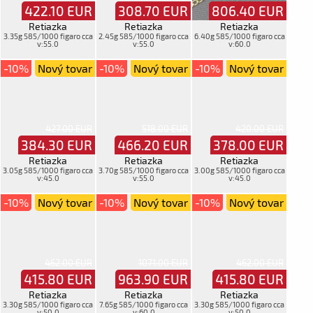
422.10
EUR
308.70
EUR
806.40
EUR
Retiazka
Retiazka
Retiazka
3.35g 585/1000 figaro cca
2.45g 585/1000 figaro cca
6.40g 585/1000 figaro cca
v:55.0
v:55.0
v:60.0
-10%
Nový tovar
-10%
Nový tovar
-10%
Nový tovar
427.00 EUR
518.00 EUR
420.00 EUR
384.30
EUR
466.20
EUR
378.00
EUR
Retiazka
Retiazka
Retiazka
3.05g 585/1000 figaro cca
3.70g 585/1000 figaro cca
3.00g 585/1000 figaro cca
v:45.0
v:55.0
v:45.0
-10%
Nový tovar
-10%
Nový tovar
-10%
Nový tovar
462.00 EUR
1071.00 EUR
462.00 EUR
415.80
EUR
963.90
EUR
415.80
EUR
Retiazka
Retiazka
Retiazka
3.30g 585/1000 figaro cca
7.65g 585/1000 figaro cca
3.30g 585/1000 figaro cca
v:50.0
v:60.0
v:50.0