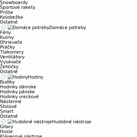
Snowboardy
Športové rakety
Prilba
Kolobežka
Ostatné
Domáce potreby
Fény
Kulmy
Ohrievače
Práčky
Tlakomery
Ventilátory
Vysávače
Žehličky
Ostatné
Hodiny
Budíky
Hodinky dámske
Hodinky pánske
Hodinky vreckové
Nástenné
Stolové
Smart
Ostatné
Hudobné nástroje
Gitary
Husle
Klávesové nástroje