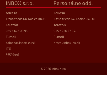
INBOX s.r.o.
Personálne odd.
Adresa
Adresa
Južná trieda 64, Košice 040 01
Južná trieda 64, Košice 040 01
Telefón
Telefón
055 / 622 09 93
055 / 726 27 04
E-mail
E-mail
zalozna
@inbox-eu.sk
praca
@inbox-eu.sk
IČO
36599441
© 2026 Inbox s.r.o.