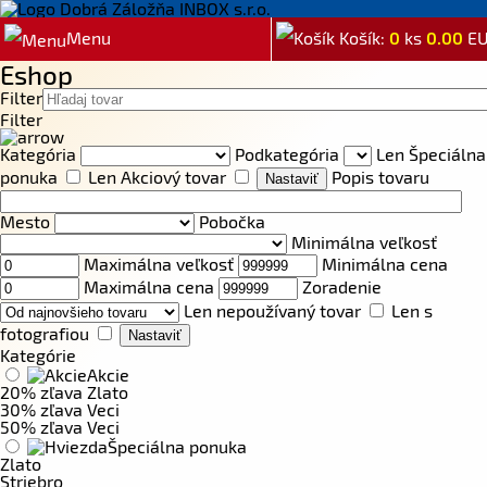
Menu
Košík:
0
ks
0.00
E
Eshop
Filter
Filter
Kategória
Podkategória
Len Špeciálna
ponuka
Len Akciový tovar
Popis tovaru
Mesto
Pobočka
Minimálna veľkosť
Maximálna veľkosť
Minimálna cena
Maximálna cena
Zoradenie
Len nepoužívaný tovar
Len s
fotografiou
Kategórie
Akcie
20% zľava Zlato
30% zľava Veci
50% zľava Veci
Špeciálna ponuka
Zlato
Striebro