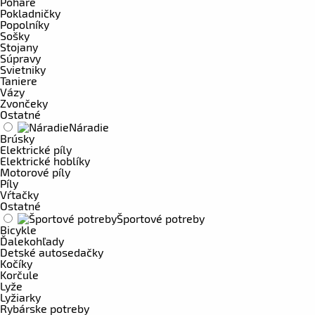
Poháre
Pokladničky
Popolníky
Sošky
Stojany
Súpravy
Svietniky
Taniere
Vázy
Zvončeky
Ostatné
Náradie
Brúsky
Elektrické píly
Elektrické hoblíky
Motorové píly
Píly
Vŕtačky
Ostatné
Športové potreby
Bicykle
Ďalekohľady
Detské autosedačky
Kočíky
Korčule
Lyže
Lyžiarky
Rybárske potreby