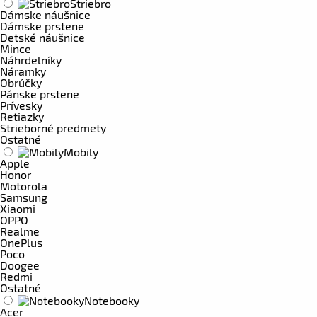
Striebro
Dámske náušnice
Dámske prstene
Detské náušnice
Mince
Náhrdelníky
Náramky
Obrúčky
Pánske prstene
Prívesky
Retiazky
Strieborné predmety
Ostatné
Mobily
Apple
Honor
Motorola
Samsung
Xiaomi
OPPO
Realme
OnePlus
Poco
Doogee
Redmi
Ostatné
Notebooky
Acer