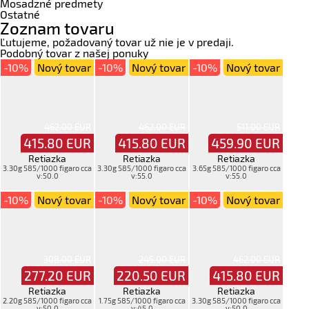
Mosadzné predmety
Ostatné
Zoznam tovaru
Ľutujeme, požadovaný tovar už nie je v predaji.
Podobný tovar z našej ponuky
-10%
Nový tovar
-10%
Nový tovar
-10%
Nový tovar
462.00 EUR
462.00 EUR
511.00 EUR
415.80
EUR
415.80
EUR
459.90
EUR
Retiazka
Retiazka
Retiazka
3.30g 585/1000 figaro cca
3.30g 585/1000 figaro cca
3.65g 585/1000 figaro cca
v:50.0
v:55.0
v:55.0
-10%
Nový tovar
-10%
Nový tovar
-10%
Nový tovar
308.00 EUR
245.00 EUR
462.00 EUR
277.20
EUR
220.50
EUR
415.80
EUR
Retiazka
Retiazka
Retiazka
2.20g 585/1000 figaro cca
1.75g 585/1000 figaro cca
3.30g 585/1000 figaro cca
v:50.0
v:45.0
v:50.0