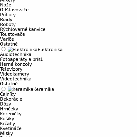
Nože
Odšťavovače
Príbory
Riady
Roboty
Rýchlovarné kanvice
Toustovače
Variče
Ostatné
Elektronika
Audiotechnika
Fotoaparáty a prísl.
Herné konzoly
Televízory
Videokamery
Videotechnika
Ostatné
Keramika
Čajníky
Dekorácie
Dózy
Hrnčeky
Koreničky
Košíky
Krčahy
Kvetináče
Misky