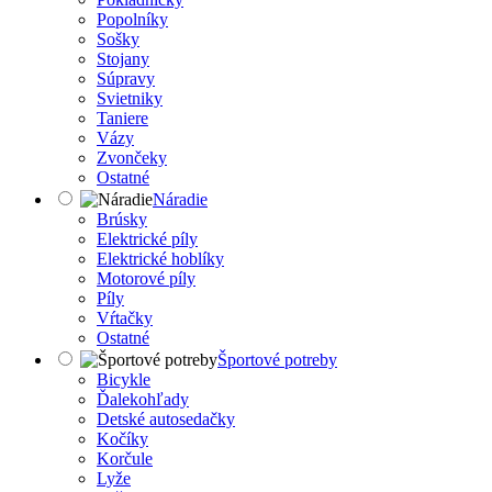
Popolníky
Sošky
Stojany
Súpravy
Svietniky
Taniere
Vázy
Zvončeky
Ostatné
Náradie
Brúsky
Elektrické píly
Elektrické hoblíky
Motorové píly
Píly
Vŕtačky
Ostatné
Športové potreby
Bicykle
Ďalekohľady
Detské autosedačky
Kočíky
Korčule
Lyže