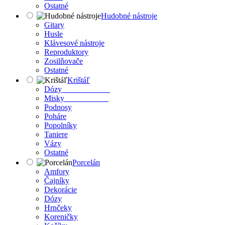
Ostatné
Hudobné nástroje
Gitary
Husle
Klávesové nástroje
Reproduktory
Zosilňovače
Ostatné
Krištáľ
Dózy
Misky
Podnosy
Poháre
Popolníky
Taniere
Vázy
Ostatné
Porcelán
Amfory
Čajníky
Dekorácie
Dózy
Hrnčeky
Koreničky