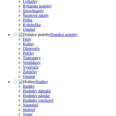
Lyžiarky
Rybárske potreby
Snowboardy
Športové rakety
Prilba
Kolobežka
Ostatné
Domáce potreby
Fény
Kulmy
Ohrievače
Práčky
Tlakomery
Ventilátory
Vysávače
Žehličky
Ostatné
Hodiny
Budíky
Hodinky dámske
Hodinky pánske
Hodinky vreckové
Nástenné
Stolové
Smart