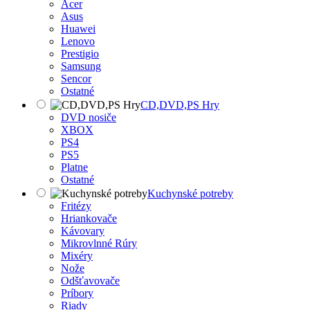
Acer
Asus
Huawei
Lenovo
Prestigio
Samsung
Sencor
Ostatné
CD,DVD,PS Hry
DVD nosiče
XBOX
PS4
PS5
Platne
Ostatné
Kuchynské potreby
Fritézy
Hriankovače
Kávovary
Mikrovlnné Rúry
Mixéry
Nože
Odšťavovače
Príbory
Riady