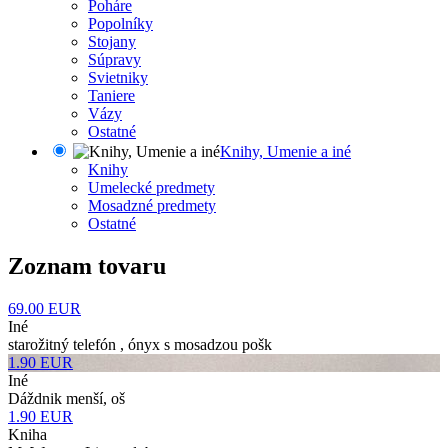
Poháre
Popolníky
Stojany
Súpravy
Svietniky
Taniere
Vázy
Ostatné
Knihy, Umenie a iné
Knihy
Umelecké predmety
Mosadzné predmety
Ostatné
Zoznam tovaru
69.00
EUR
Iné
starožitný telefón , ónyx s mosadzou pošk
1.90
EUR
Iné
Dáždnik menší, oš
1.90
EUR
Kniha