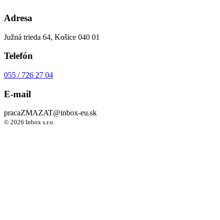
Adresa
Južná trieda 64, Košice 040 01
Telefón
055 / 726 27 04
E-mail
praca
ZMAZAT
@inbox-eu.sk
© 2026 Inbox s.r.o.