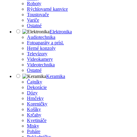
Roboty
Rýchlovarné kanvice
Toustovače
Variče
Ostatné
Elektronika
Audiotechnika
Fotoaparáty a prísl.
Herné konzoly
Televízory
Videokamery
Videotechnika
Ostatné
Keramika
Čajníky
Dekorácie
Dózy
Hrnčeky
Koreničky
Košíky
Krčahy
Kvetináče
Misky
Poháre
Pokladničky