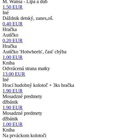
M. Wansa - Lipa a dub
1.50
EUR
Iné
Dáždnik detský, zanes,oš.
0.40
EUR
Hračka
Autíčko
0.20
EUR
Hračka
Autíčko 'Hotwheels', časť chýba
1.00
EUR
Kniha
Odvrácená strana matky
13.00
EUR
Iné
Hrací hudobný kolotoč + 3ks hračka
1.90
EUR
Mosadzné predmety
džbánik
1.90
EUR
Mosadzné predmety
džbánik
1.00
EUR
Kniha
Na prváckom kolotoči