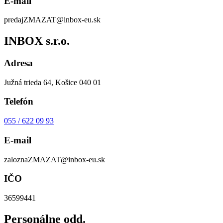
E-mail
predaj
ZMAZAT
@inbox-eu.sk
INBOX s.r.o.
Adresa
Južná trieda 64, Košice 040 01
Telefón
055 / 622 09 93
E-mail
zalozna
ZMAZAT
@inbox-eu.sk
IČO
36599441
Personálne odd.