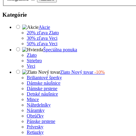
Kategórie
Akcie
20% zľava Zlato
30% zľava Veci
50% zľava Veci
Špeciálna ponuka
Zlato
Striebro
Veci
Zlato Nový tovar
-10%
Briliantové šperky
Dámske náušnice
Dámske prstene
Detské náušnice
Mince
Náhrdelníky
Náramky
Obrúčky
Pánske prstene
Prívesky
Retiazky