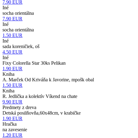
7.90
EUR
Iné
socha orientálna
7.90
EUR
Iné
socha orientálna
1.50
EUR
Iné
sada koreničiek, oš
4.50
EUR
Iné
Fixy Colorella Star 30ks Pelikan
1.90
EUR
Kniha
A. Marček Od Kriváňa k Javorine, mpošk obal
1.50
EUR
Kniha
R. Jedlička a kolektív Víkend na chate
9.90
EUR
Predmety z dreva
Detská posilňovňa,60x48cm, v krabičke
1.90
EUR
Hračka
na zavesenie
1.20
EUR