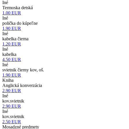
Iné
Termoska detská
1.00
EUR
Iné
polička do kúpeľne
1.90
EUR
Iné
kabelka čierna
1.20
EUR
Iné
kabelka
4.50
EUR
Iné
svietnik čierny kov, oš.
1.90
EUR
Kniha
Anglická konverzácia
2.90
EUR
Iné
kov.svietnik
2.90
EUR
Iné
kov.svietnik
2.50
EUR
Mosadzné predmety