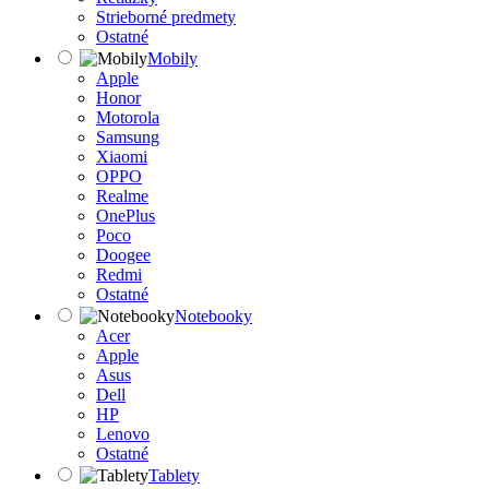
Strieborné predmety
Ostatné
Mobily
Apple
Honor
Motorola
Samsung
Xiaomi
OPPO
Realme
OnePlus
Poco
Doogee
Redmi
Ostatné
Notebooky
Acer
Apple
Asus
Dell
HP
Lenovo
Ostatné
Tablety