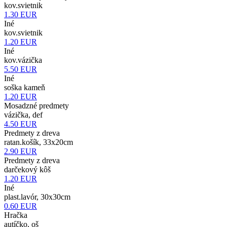
kov.svietnik
1.30
EUR
Iné
kov.svietnik
1.20
EUR
Iné
kov.vázička
5.50
EUR
Iné
soška kameň
1.20
EUR
Mosadzné predmety
vázička, def
4.50
EUR
Predmety z dreva
ratan.košík, 33x20cm
2.90
EUR
Predmety z dreva
darčekový kôš
1.20
EUR
Iné
plast.lavór, 30x30cm
0.60
EUR
Hračka
autíčko, oš