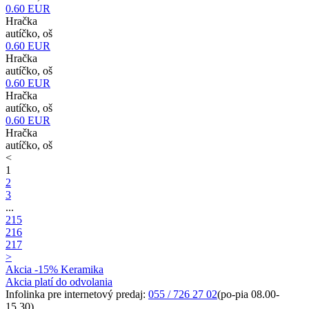
0.60
EUR
Hračka
autíčko, oš
0.60
EUR
Hračka
autíčko, oš
0.60
EUR
Hračka
autíčko, oš
0.60
EUR
Hračka
autíčko, oš
<
1
2
3
...
215
216
217
>
Akcia -15% Keramika
Akcia platí do odvolania
Infolinka pre internetový predaj:
055 / 726 27 02
(po-pia 08.00-
15.30)