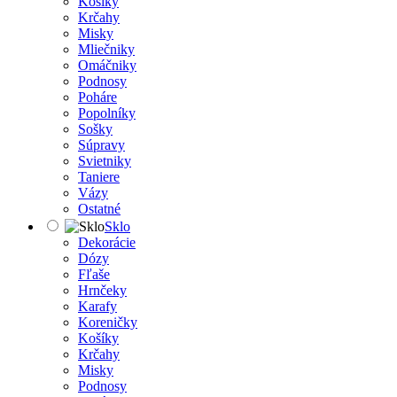
Košíky
Krčahy
Misky
Mliečniky
Omáčniky
Podnosy
Poháre
Popolníky
Sošky
Súpravy
Svietniky
Taniere
Vázy
Ostatné
Sklo
Dekorácie
Dózy
Fľaše
Hrnčeky
Karafy
Koreničky
Košíky
Krčahy
Misky
Podnosy