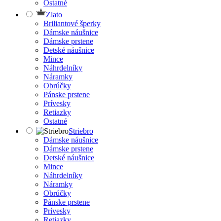
Ostatné
Zlato
Briliantové šperky
Dámske náušnice
Dámske prstene
Detské náušnice
Mince
Náhrdelníky
Náramky
Obrúčky
Pánske prstene
Prívesky
Retiazky
Ostatné
Striebro
Dámske náušnice
Dámske prstene
Detské náušnice
Mince
Náhrdelníky
Náramky
Obrúčky
Pánske prstene
Prívesky
Retiazky